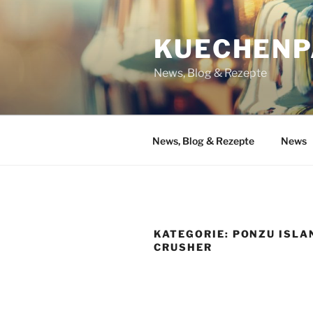
Zum
Inhalt
KUECHENP
springen
News, Blog & Rezepte
News, Blog & Rezepte
News
KATEGORIE:
PONZU ISLA
CRUSHER