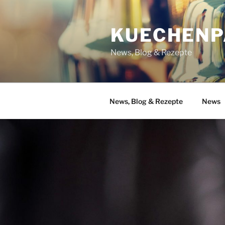
Zum
Inhalt
KUECHENP
springen
News, Blog & Rezepte
News, Blog & Rezepte
News