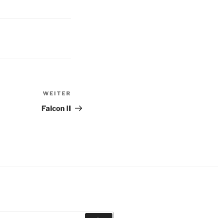
WEITER
Nächster
Beitrag
Falcon II