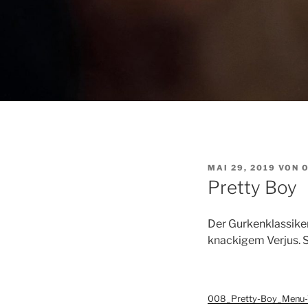
VERÖFFENTLICHT
MAI 29, 2019
VON
AM
Pretty Boy
Der Gurkenklassike
knackigem Verjus. S
008_Pretty-Boy_Menu-