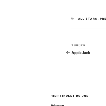
KATEGORIEN
ALL STARS
,
PR
Beitragsnav
Vorheriger
ZURÜCK
Beitrag
Apple Jack
HIER FINDEST DU UNS
Adresse