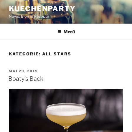
Zum
KUECHENPARTY
Inhalt
News, Blog & Rezepte
springen
Menü
KATEGORIE:
ALL STARS
VERÖFFENTLICHT
MAI 29, 2019
AM
Boaty’s Back