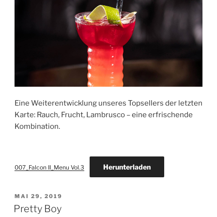
Eine Weiterentwicklung unseres Topsellers der letzten
Karte: Rauch, Frucht, Lambrusco – eine erfrischende
Kombination.
Herunterladen
007_Falcon II_Menu Vol.3
VERÖFFENTLICHT
MAI 29, 2019
AM
Pretty Boy