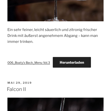
Ein sehr feiner, leicht säuerlich und zitronig frischer
Drink mit äußerst angenehmem Abgang – kann man
immer trinken.
Herunterladen
006_Boaty’s Back_Menu Vol.3
VERÖFFENTLICHT
MAI 29, 2019
AM
Falcon II