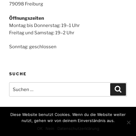
79098 Freiburg
Öffnungszeiten
Montag bis Donnerstag: 19–1 Uhr
Freitag und Samstag: 19–2 Uhr
Sonntag: geschlossen
SUCHE
Suche
Suche
nach:
Diese Website benutzt Cookies. Wenn du die Website weiter
nutzt, gehen wir von deinem Einverständnis aus.
Privacy Policy
Stolz präsentiert von WordPress
OK
Nein
Datenschutzerklärung