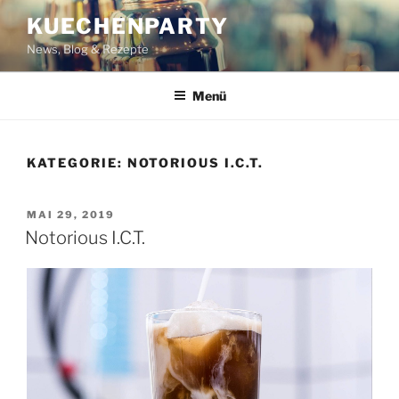
Zum
KUECHENPARTY
Inhalt
News, Blog & Rezepte
springen
Menü
KATEGORIE:
NOTORIOUS I.C.T.
VERÖFFENTLICHT
MAI 29, 2019
AM
Notorious I.C.T.