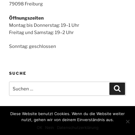
79098 Freiburg
Öffnungszeiten
Montag bis Donnerstag: 19–1 Uhr
Freitag und Samstag: 19–2 Uhr
Sonntag: geschlossen
SUCHE
Suche
Suche
nach:
Diese Website benutzt Cookies. Wenn du die Website weiter
nutzt, gehen wir von deinem Einverständnis aus.
Privacy Policy
Stolz präsentiert von WordPress
OK
Nein
Datenschutzerklärung