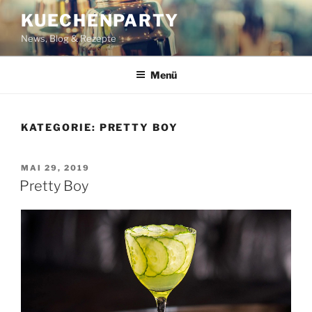
Zum
KUECHENPARTY
Inhalt
News, Blog & Rezepte
springen
Menü
KATEGORIE:
PRETTY BOY
VERÖFFENTLICHT
MAI 29, 2019
AM
Pretty Boy