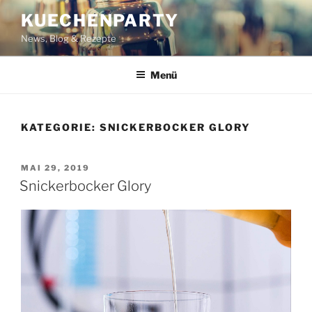
Zum
KUECHENPARTY
Inhalt
News, Blog & Rezepte
springen
Menü
KATEGORIE:
SNICKERBOCKER GLORY
VERÖFFENTLICHT
MAI 29, 2019
AM
Snickerbocker Glory