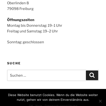
Oberlinden 8
79098 Freiburg
Öffnungszeiten
Montag bis Donnerstag: 19–1 Uhr
Freitag und Samstag: 19–2 Uhr
Sonntag: geschlossen
SUCHE
Suche
Suche
nach:
Diese Website benutzt Cookies. Wenn du die Website weiter
nutzt, gehen wir von deinem Einverständnis aus.
Privacy Policy
Stolz präsentiert von WordPress
OK
Nein
Datenschutzerklärung