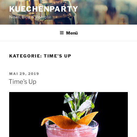
Zum
KUECHENPARTY
Inhalt
News, Blog & Rezepte
springen
Menü
KATEGORIE:
TIME’S UP
VERÖFFENTLICHT
MAI 29, 2019
AM
Time’s Up