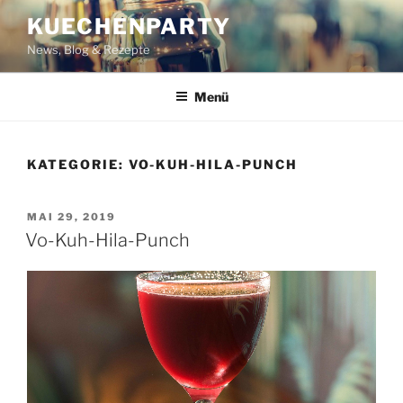
Zum
KUECHENPARTY
Inhalt
News, Blog & Rezepte
springen
Menü
KATEGORIE:
VO-KUH-HILA-PUNCH
VERÖFFENTLICHT
MAI 29, 2019
AM
Vo-Kuh-Hila-Punch