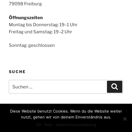
79098 Freiburg
Öffnungszeiten
Montag bis Donnerstag: 19–1 Uhr
Freitag und Samstag: 19–2 Uhr
Sonntag: geschlossen
SUCHE
Suche
Suche
nach:
Diese Website benutzt Cookies. Wenn du die Website weiter
nutzt, gehen wir von deinem Einverständnis aus.
Privacy Policy
Stolz präsentiert von WordPress
OK
Nein
Datenschutzerklärung