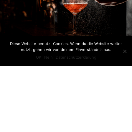
Diese Website benutzt Cookies. Wenn du die Website weiter
nutzt, gehen wir von deinem Einverständnis aus.
BLOG
OK
Nein
Datenschutzerklärung
Alles rund ums Pony. Viel Spaß beim Stöbern.