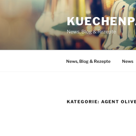
Zum
Inhalt
KUECHENP
springen
News, Blog & Rezepte
News, Blog & Rezepte
News
KATEGORIE:
AGENT OLIV