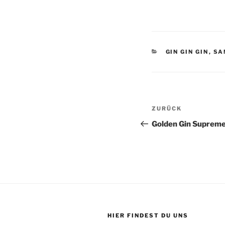
KATEGORIEN
GIN GIN GIN
,
SA
Beitragsnav
Vorheriger
ZURÜCK
Beitrag
Golden Gin Suprem
HIER FINDEST DU UNS