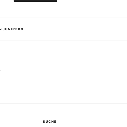
N JUNIPERO
igation
e
SUCHE