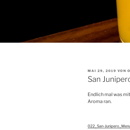
VERÖFFENTLICHT
MAI 29, 2019
VON
AM
San Juniper
Endlich mal was mit
Aroma ran.
022_San-Junipero_Menu