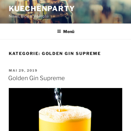
Zum
KUECHENPARTY
Inhalt
News, Blog & Rezepte
springen
Menü
KATEGORIE:
GOLDEN GIN SUPREME
VERÖFFENTLICHT
MAI 29, 2019
AM
Golden Gin Supreme