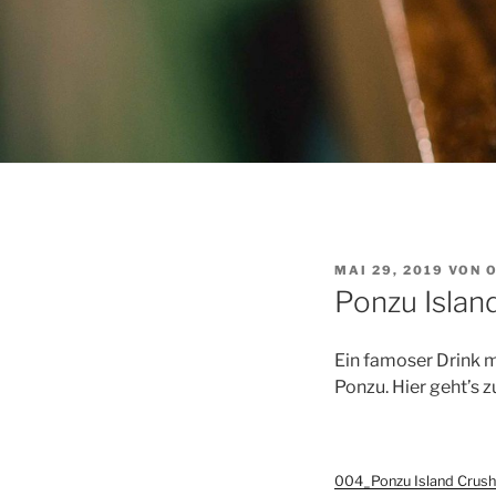
VERÖFFENTLICHT
MAI 29, 2019
VON
AM
Ponzu Islan
Ein famoser Drink m
Ponzu. Hier geht’s z
004_Ponzu Island Crush