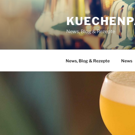
Zum
Inhalt
KUECHENP
springen
News, Blog & Rezepte
News, Blog & Rezepte
News