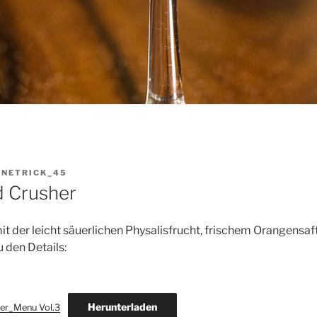
ONETRICK_45
d Crusher
it der leicht säuerlichen Physalisfrucht, frischem Orangensa
u den Details:
Herunterladen
er_Menu Vol.3