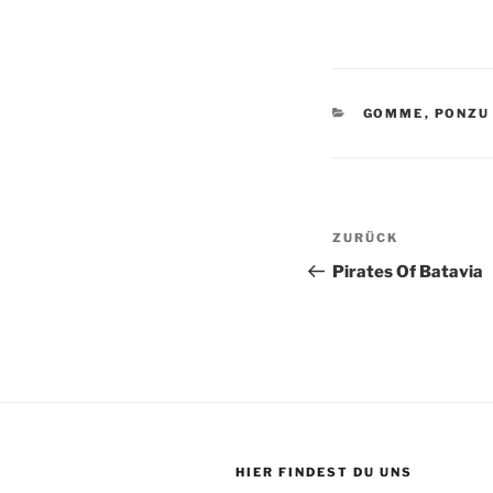
KATEGORIEN
GOMME
,
PONZU
Beitragsnav
Vorheriger
ZURÜCK
Beitrag
Pirates Of Batavia
HIER FINDEST DU UNS